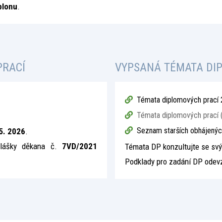
blonu
.
PRACÍ
VYPSANÁ TÉMATA DI
Témata diplomových prací 
Témata diplomových prací (
Seznam starších obhájenýc
5. 2026
.
hlášky děkana č.
7VD/2021
Témata DP konzultujte se sv
Podklady pro zadání DP odevz