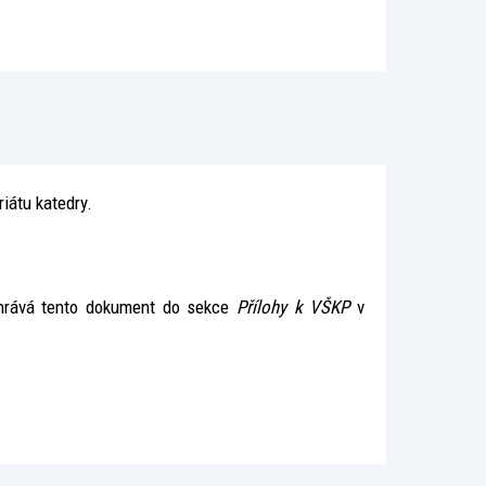
riátu katedry.
ahrává tento dokument do sekce
Přílohy k VŠKP
v