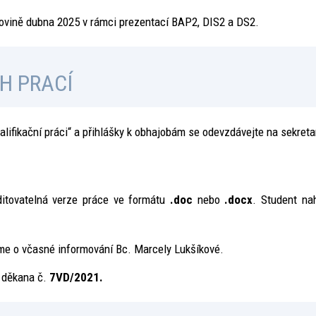
lovině dubna 2025 v rámci prezentací BAP2, DIS2 a DS2.
H PRACÍ
valifikační práci“ a přihlášky k obhajobám se odevzdávejte na sekreta
ditovatelná verze práce ve formátu
.doc
nebo
.docx
. Student n
íme o včasné informování Bc. Marcely Lukšíkové.
a děkana č.
7VD/2021.