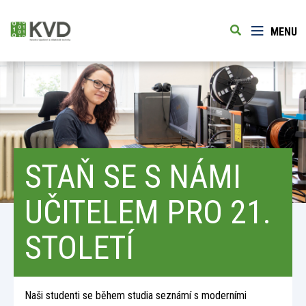
MENU
STAŇ SE S NÁMI
UČITELEM PRO 21.
STOLETÍ
Naši studenti se během studia seznámí s moderními