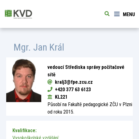
MENU
Mgr.
Jan Král
vedoucí Střediska správy počítačové
sítě
kralj3@fpe.zcu.cz
+420 377 63 6123
KL221
Působí na Fakultě pedagogické ZČU v Plzni
od roku 2015.
Kvalifikace:
Vysokoškolské vzdělání: