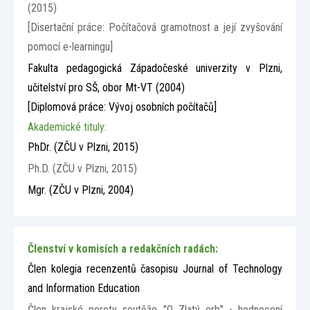
(2015)
[Disertační práce: Počítačová gramotnost a její zvyšování
pomocí e-learningu]
Fakulta pedagogická Západočeské univerzity v Plzni,
učitelství pro SŠ, obor Mt-VT (2004)
[Diplomová práce: Vývoj osobních počítačů]
Akademické tituly:
PhDr.
(ZČU v Plzni, 2015)
Ph.D.
(ZČU v Plzni, 2015)
Mgr.
(ZČU v Plzni, 2004)
Členství v komisích a redakčních radách:
Člen kolegia recenzentů časopisu Journal of Technology
and Information Education
Člen krajské poroty soutěže "O Zlatý erb" - hodnocení