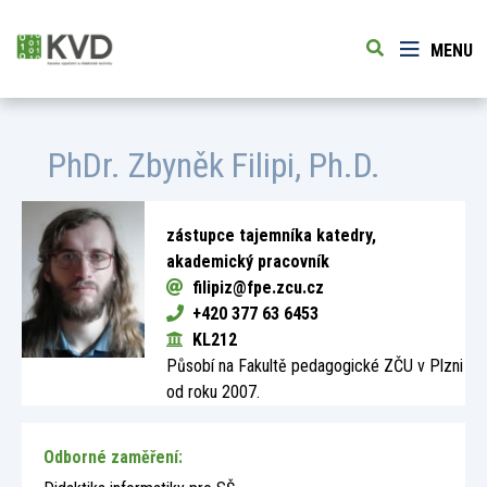
MENU
PhDr.
Zbyněk Filipi
, Ph.D.
zástupce tajemníka katedry,
akademický pracovník
filipiz@fpe.zcu.cz
+420 377 63 6453
KL212
Působí na Fakultě pedagogické ZČU v Plzni
od roku 2007.
Odborné zaměření: